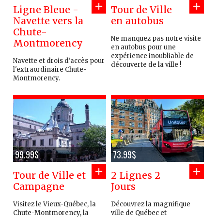
Ligne Bleue -
Tour de Ville
Navette vers la
en autobus
Chute-
Ne manquez pas notre visite
Montmorency
en autobus pour une
expérience inoubliable de
Navette et drois d'accès pour
découverte de la ville !
l'extraordinaire Chute-
Montmorency.
99.99$
73.99$
Tour de Ville et
2 Lignes 2
Campagne
Jours
Visitez le Vieux-Québec, la
Découvrez la magnifique
Chute-Montmorency, la
ville de Québec et