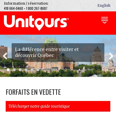
Information / réservation:
English
418 664-0460
1 800 267-8687
•
La différence entre visiter et
découvrir Québec
Previous
Next
FORFAITS EN VEDETTE
Télécharger notre guide touristique