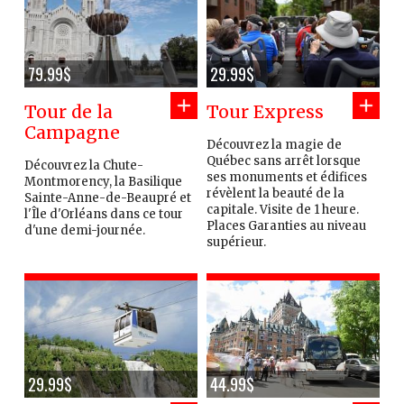
79.99$
29.99$
Tour de la
Tour Express
Campagne
Découvrez la magie de
Québec sans arrêt lorsque
Découvrez la Chute-
ses monuments et édifices
Montmorency, la Basilique
révèlent la beauté de la
Sainte-Anne-de-Beaupré et
capitale. Visite de 1 heure.
l'Île d'Orléans dans ce tour
Places Garanties au niveau
d'une demi-journée.
supérieur.
29.99$
44.99$