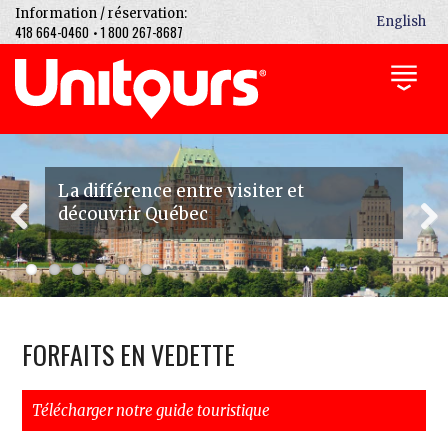
Information / réservation:
English
418 664-0460
1 800 267-8687
•
La différence entre visiter et
découvrir Québec
Previous
Next
FORFAITS EN VEDETTE
Télécharger notre guide touristique