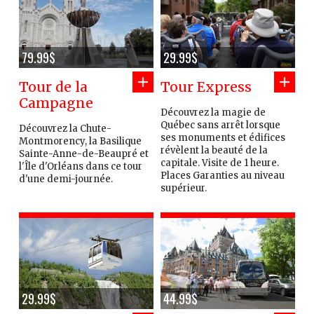
79.99$
29.99$
Tour de la
Tour Express
Campagne
Découvrez la magie de
Québec sans arrêt lorsque
Découvrez la Chute-
ses monuments et édifices
Montmorency, la Basilique
révèlent la beauté de la
Sainte-Anne-de-Beaupré et
capitale. Visite de 1 heure.
l'Île d'Orléans dans ce tour
Places Garanties au niveau
d'une demi-journée.
supérieur.
29.99$
44.99$