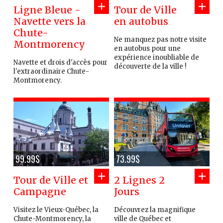
Ligne Bleue -
Tour de Ville
Navette vers la
en autobus
Chute-
Ne manquez pas notre visite
Montmorency
en autobus pour une
expérience inoubliable de
Navette et drois d'accès pour
découverte de la ville !
l'extraordinaire Chute-
Montmorency.
99.99$
73.99$
Tour de Ville et
2 Lignes 2
Campagne
Jours
Visitez le Vieux-Québec, la
Découvrez la magnifique
Chute-Montmorency, la
ville de Québec et